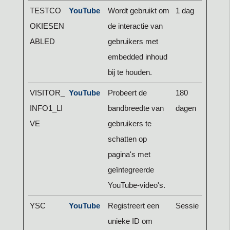
TESTCO
YouTube
Wordt gebruikt om
1 dag
OKIESEN
de interactie van
ABLED
gebruikers met
embedded inhoud
bij te houden.
VISITOR_
YouTube
Probeert de
180
INFO1_LI
bandbreedte van
dagen
VE
gebruikers te
schatten op
pagina's met
geïntegreerde
YouTube-video's.
YSC
YouTube
Registreert een
Sessie
unieke ID om