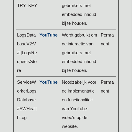
TRY_KEY
gebruikers met
embedded inhoud
bij te houden.
LogsData
YouTube
Wordt gebruikt om
Perma
baseV2:V
de interactie van
nent
#||LogsRe
gebruikers met
questsSto
embedded inhoud
re
bij te houden.
ServiceW
YouTube
Noodzakelijk voor
Perma
orkerLogs
de implementatie
nent
Database
en functionaliteit
#SWHealt
van YouTube-
hLog
video's op de
website.