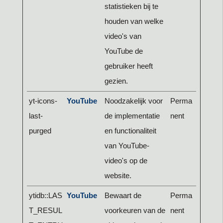
statistieken bij te
houden van welke
video's van
YouTube de
gebruiker heeft
gezien.
yt-icons-
YouTube
Noodzakelijk voor
Perma
last-
de implementatie
nent
purged
en functionaliteit
van YouTube-
video's op de
website.
ytidb::LAS
YouTube
Bewaart de
Perma
T_RESUL
voorkeuren van de
nent