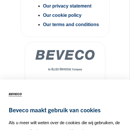
Our privacy statement
Our cookie policy
Our terms and conditions
Maseratilaan 8
3261NA
Oud-Beijerland
Beveco maakt gebruik van cookies
+31(0)186 65 90 30
info_at_beveco.nl
Als u meer wilt weten over de cookies die wij gebruiken, de