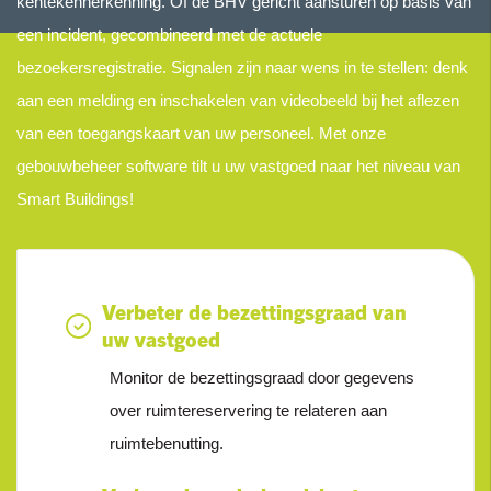
kentekenherkenning. Of de BHV gericht aansturen op basis van
een incident, gecombineerd met de actuele
bezoekersregistratie. Signalen zijn naar wens in te stellen: denk
aan een melding en inschakelen van videobeeld bij het aflezen
van een toegangskaart van uw personeel. Met onze
gebouwbeheer software tilt u uw vastgoed naar het niveau van
Smart Buildings!
Verbeter de bezettingsgraad van
uw vastgoed
Monitor de bezettingsgraad door gegevens
over ruimtereservering te relateren aan
ruimtebenutting.