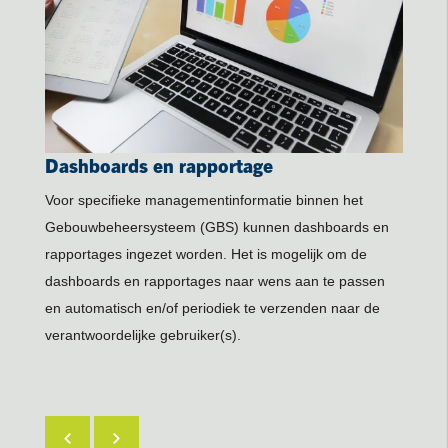
Dashboards en rapportage
Uitgebreide managementinformatie
Functie afhankelijke authorisatie
Storing meldingen
Gegevens uitwisseling met facilitair
software
Voor specifieke managementinformatie binnen het
Gebouwbeheersysteem (GBS) kunnen dashboards en
rapportages ingezet worden. Het is mogelijk om de
dashboards en rapportages naar wens aan te passen
en automatisch en/of periodiek te verzenden naar de
verantwoordelijke gebruiker(s).