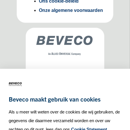
Ons cookie-beleid
Onze algemene voorwaarden
Maseratilaan 8
3261NA
Oud-Beijerland
+31(0)186 65 90 30
Beveco maakt gebruik van cookies
info@beveco.nl
Als u meer wilt weten over de cookies die wij gebruiken, de
gegevens die daarmee verzameld worden en over uw
rechten op dit punt, lees dan ons
Cookie Statement
.