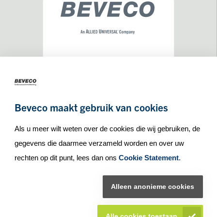
Maseratilaan 8
3261NA
Oud-Beijerland
+31(0)186 65 90 30
Beveco maakt gebruik van cookies
info@beveco.nl
Als u meer wilt weten over de cookies die wij gebruiken, de
gegevens die daarmee verzameld worden en over uw
rechten op dit punt, lees dan ons
Cookie Statement
.
© Beveco 2026
Alleen anonieme cookies
Alle cookies toestaan