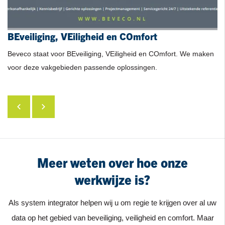
BEveiliging, VEiligheid en COmfort
Oplossingen
Projectmanagement
Duurzaam contact
Service
Referenties
Beveco staat voor BEveiliging, VEiligheid en COmfort. We maken
Integratie van bestaande systemen, oplossingen op maat en
Projectmanagement is uitermate belangrijk om projecten vlot te
We investeren graag in duurzame relaties. Vertrouwen dat is waar
Beveco is een ervaren projectorganisatie met uitstekende
voor deze vakgebieden passende oplossingen.
situaties waar anderen afhaken, dat is waar Beveco op zijn sterkst
laten lopen en tijdig mogelijke knelpunten te signaleren.
het om draait in een relatie, geen onzin en praatjes maar beloftes
referenties
in vele marktsegmenten
is.
waarmaken.
Meer weten over hoe onze
werkwijze is?
Als system integrator helpen wij u om regie te krijgen over al uw
data op het gebied van beveiliging, veiligheid en comfort. Maar