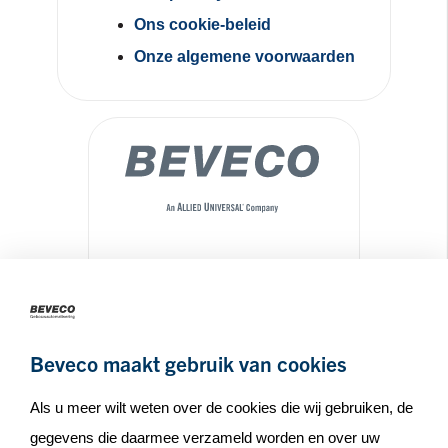
Ons cookie-beleid
Onze algemene voorwaarden
Maseratilaan 8
3261NA
Oud-Beijerland
+31(0)186 65 90 30
Beveco maakt gebruik van cookies
info@beveco.nl
Als u meer wilt weten over de cookies die wij gebruiken, de
gegevens die daarmee verzameld worden en over uw