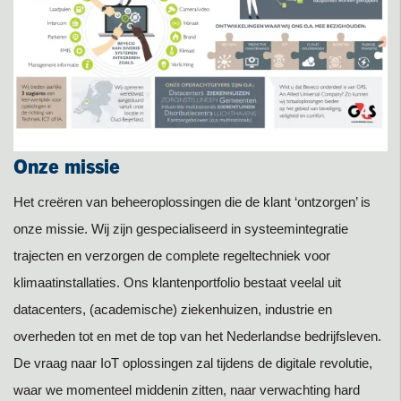
Onze missie
Het creëren van beheeroplossingen die de klant ‘ontzorgen’ is
Als er een probleem is - op welk moment van de dag dan ook -
Beveco staat voor continue verbetering, duurzame
Ben jij toe aan een nieuwe uitdaging? Interesseren innovatieve
onze missie. Wij zijn gespecialiseerd in systeemintegratie
volstaat één telefoontje naar onze deskundige helpdesk. Met
bedrijfsvoering en optimale informatiebeveiliging. Wij streven
toepassingen jou? Ben jij een praktisch en creatief ingestelde
trajecten en verzorgen de complete regeltechniek voor
onze continuïteitsservice staan we zelfs 24 uur per dag voor u
een zo hoog mogelijke kwaliteitsnorm en zijn dan ook op
techneut? Bekijk dan snel onze vacatures!
klimaatinstallaties. Ons klantenportfolio bestaat veelal uit
klaar. U krijgt snel contact met een deskundige medewerker, die
verschillende gebieden ISO gecertificeerd.
Bekijk meer
datacenters, (academische) ziekenhuizen, industrie en
de eerste diagnose op afstand doet. Indien noodzakelijk is de
BEKIJK MEER
overheden tot en met de top van het Nederlandse bedrijfsleven.
juiste specialist binnen 4 uur ter plaatse.
De vraag naar IoT oplossingen zal tijdens de digitale revolutie,
waar we momenteel middenin zitten, naar verwachting hard