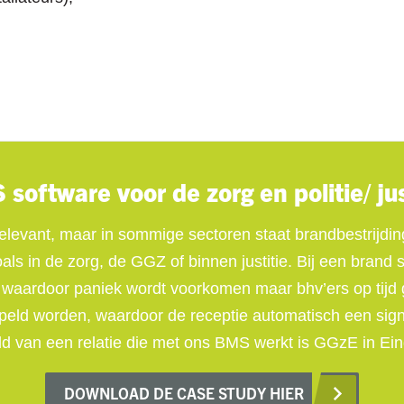
software voor de zorg en politie/ jus
relevant, maar in sommige sectoren staat brandbestrijding
als in de zorg, de GGZ of binnen justitie. Bij een brand
I, waardoor paniek wordt voorkomen maar bhv’ers op ti
eld worden, waardoor de receptie automatisch een signaa
ld van een relatie die met ons BMS werkt is GGzE in Ei
DOWNLOAD DE CASE STUDY HIER