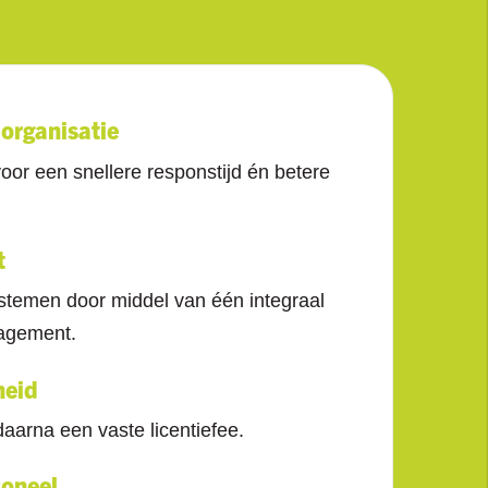
 organisatie
r een snellere responstijd én betere
t
stemen door middel van één integraal
nagement.
heid
daarna een vaste licentiefee.
soneel