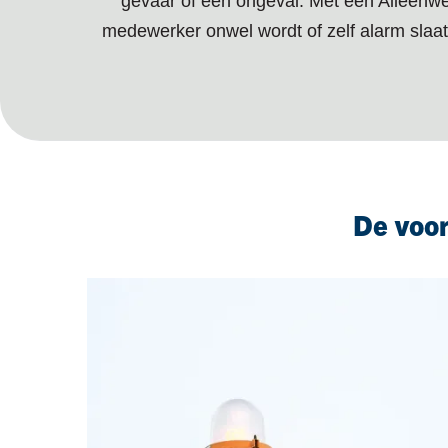
gevaar of een ongeval. Met een Alleenwe
medewerker onwel wordt of zelf alarm slaa
De voo