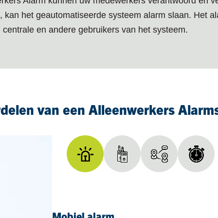
rkers Alarm kunnen uw medewerkers verantwoord en veil
t, kan het geautomatiseerde systeem alarm slaan. Het a
centrale en andere gebruikers van het systeem.
rdelen van een Alleenwerkers Alarm
Mobiel alarm
Merkonafhankelijk, snel en betrou
Bespaar tijd