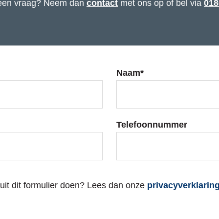
 een vraag? Neem dan
contact
met ons op of bel via
018
Naam
*
Telefoonnummer
it dit formulier doen? Lees dan onze
privacyverklarin