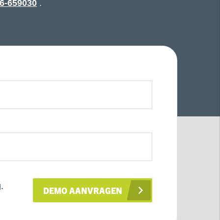
6-659030
.
g
.
DEMO AANVRAGEN