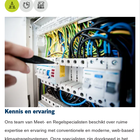
Kennis en ervaring
Rapportage en Dashboards
Onze Merken
Ons team van Meet- en Regelspecialisten beschikt over ruime
expertise en ervaring met conventionele en moderne, web-based
klimaatregelsystemen. Onze specialisten zijn doorkneed in het