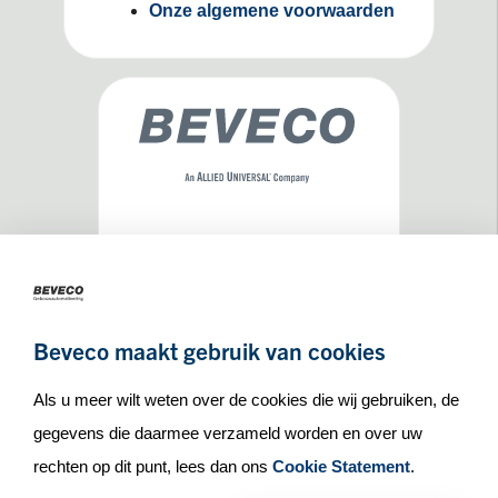
Onze algemene voorwaarden
Maseratilaan 8
3261NA
Oud-Beijerland
+31(0)186 65 90 30
Beveco maakt gebruik van cookies
info@beveco.nl
Als u meer wilt weten over de cookies die wij gebruiken, de
gegevens die daarmee verzameld worden en over uw
rechten op dit punt, lees dan ons
Cookie Statement
.