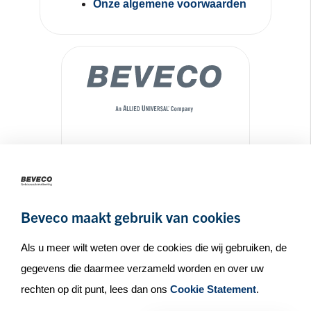
Onze algemene voorwaarden
Maseratilaan 8
3261NA
Oud-Beijerland
+31(0)186 65 90 30
Beveco maakt gebruik van cookies
info@beveco.nl
Als u meer wilt weten over de cookies die wij gebruiken, de
gegevens die daarmee verzameld worden en over uw
rechten op dit punt, lees dan ons
Cookie Statement
.
© Beveco 2026