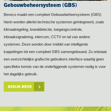
Gebouwbeheersysteem (GBS)
Beveco maakt een compleet Gebouwbeheersysteem (GBS)
Mede door de stijgende energieprijzen en de roep om een beter
hierin worden allerlei technische systemen geïntegreerd, zoals
milieu neemt de vraag naar Energie Management Systemen
klimaatregeling, branddetectie, toegangscontrole,
(EMS) toe. Afhankelijk van het gebouw, bijvoorbeeld ziekenhuis,
inbraaksignalering, intercom, CCTV en tal van andere
kantoor, appartementencomplex, etc. kunnen systemen sterk
systemen. Deze worden door middel van intelligente
variëren. Beveco levert complete
koppelingen tot een compleet GBS samengebouwd. Zo ontstaat
Energiemanagementsystemen toegespitst op de eisen en
een overzichtelijke grafische gebruikers interface waarbij geen
wensen van de gebruiker en omgeving.
BEKIJK MEER
specifieke kennis van de onderliggende systemen nodig is voor
BEKIJK MEER
BEKIJK MEER
het dagelijks gebruik.
BEKIJK MEER
BEKIJK MEER