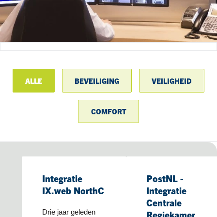
ALLE
BEVEILIGING
VEILIGHEID
COMFORT
Integratie
PostNL -
IX.web NorthC
Integratie
Centrale
Drie jaar geleden
Regiekamer