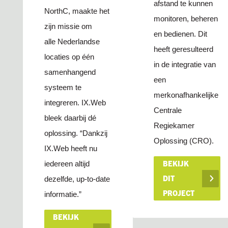
afstand te kunnen
NorthC, maakte het
monitoren, beheren
zijn missie om
en bedienen. Dit
alle Nederlandse
heeft geresulteerd
locaties op één
in de integratie van
samenhangend
een
systeem te
merkonafhankelijke
integreren. IX.Web
Centrale
bleek daarbij dé
Regiekamer
oplossing. “Dankzij
Oplossing (CRO).
IX.Web heeft nu
BEKIJK
iedereen altijd
DIT
dezelfde, up-to-date
PROJECT
informatie.”
BEKIJK