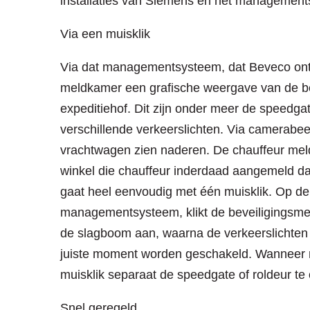
installaties van Siemens en het management
Via een muisklik
Via dat managementsysteem, dat Beveco ont
meldkamer een grafische weergave van de be
expeditiehof. Dit zijn onder meer de speedga
verschillende verkeerslichten. Via camerabe
vrachtwagen zien naderen. De chauffeur meld
winkel die chauffeur inderdaad aangemeld da
gaat heel eenvoudig met één muisklik. Op de
managementsysteem, klikt de beveiligingsm
de slagboom aan, waarna de verkeerslichten 
juiste moment worden geschakeld. Wanneer n
muisklik separaat de speedgate of roldeur te 
Snel geregeld