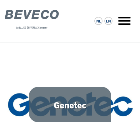
NL
EN
Genetec